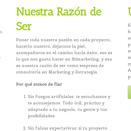
Nuestra Razón de
Ser
E
o,
h
s
Poner toda nuestra pasión en cada proyecto,
p
hacerlo nuestro, dejarnos la piel,
e
acompañaros en el camino hacia éxito, eso es
e
e
lo que nos gusta hacer en Ibimarketing, y esa
m
es nuestra razón de ser como empresa de
A
consultoría en Marketing y Estrategia
p
Por qué somos de fiar
Sin fuegos artificiales
: te escuchamos y
te aconsejamos. Todo útil, práctico y
adaptado a tu negocio, tu gente y tus
posibilidades
Sin falsas expectativas
: si tu proyecto