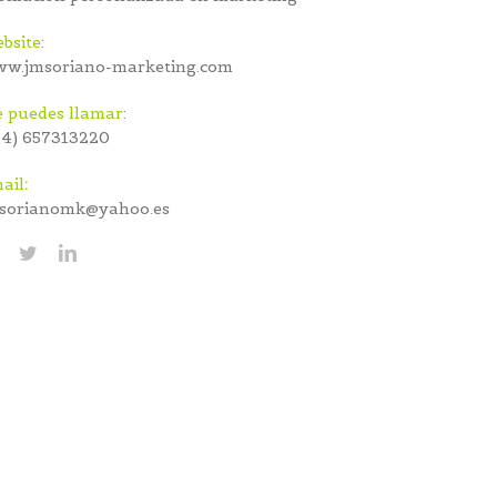
bsite
:
w.jmsoriano-marketing.com
 puedes llamar
:
34) 657313220
ail
:
sorianomk@yahoo.es