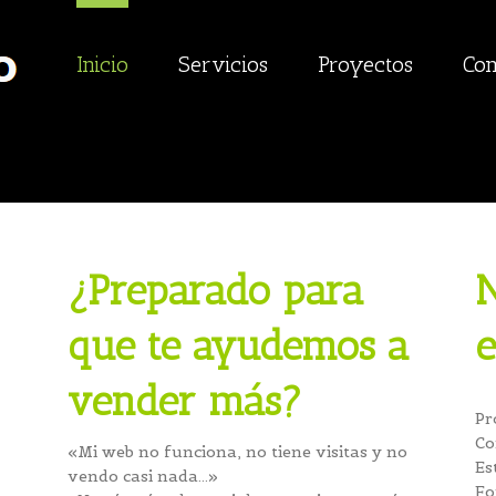
Inicio
Servicios
Proyectos
Con
¿Preparado para
N
que te ayudemos a
e
vender más?
Pr
Co
«Mi web no funciona, no tiene visitas y no
Es
vendo casi nada…»
Fo