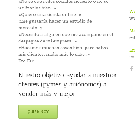
«No sé qué redes sociales necesito o no sé
utilizarlas bien…»
We
«Quiero una tienda online…»
ww
«Me gustaría hacer un estudio de
mercado…»
Me
«Necesito a alguien que me acompañe en el
(+
despegue de mi empresa…»
«Hacemos muchas cosas bien, pero salvo
Em
mis clientes, nadie más lo sabe…»
jm
Etc. Etc.
Nuestro objetivo, ayudar a nuestros
clientes (pymes y autónomos) a
vender más y mejor
QUIÉN SOY